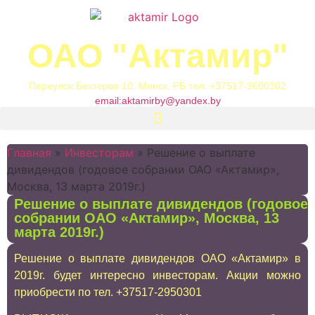
ОАО "Актамир"
Переулок Бехтерва 10, Минск, РБ тел. +37517-3600302
email:
aktamirby@yandex.by
Главная
»
Инвесторам
»
Решение о выплате
дивидендов (годовое собрании ОАО «Актамир»,
Москва, 13 марта 2019г.)
Решение о выплате дивидендов (годовое
собрании ОАО «Актамир», Москва, 13
марта 2019г.)
Решение о выплате дивидендов ОАО «Актамир» в
2019г. будет интересно инвесторам. Акции можно
приобрести по тел. +37517-2950301