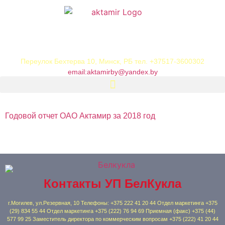
Переулок Бехтерва 10, Минск, РБ тел. +37517-3600302
email:
aktamirby@yandex.by
Годовой отчет ОАО Актамир за 2018 год
Контакты УП БелКукла
г.Могилев, ул.Резервная, 10 Телефоны: +375 222 41 20 44 Отдел маркетинга +375
(29) 834 55 44 Отдел маркетинга +375 (222) 76 94 69 Приемная (факс) +375 (44)
577 99 25 Заместитель директора по коммерческим вопросам +375 (222) 41 20 44