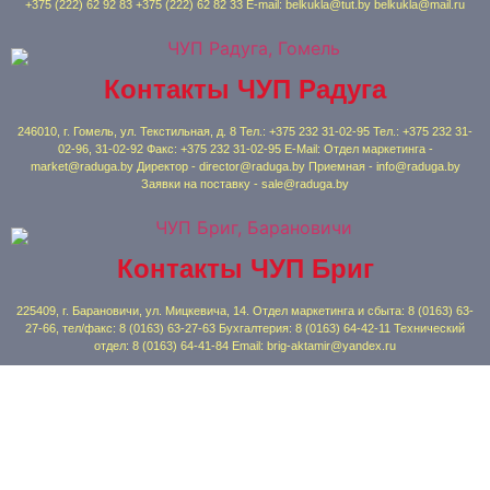
+375 (222) 62 92 83 +375 (222) 62 82 33 E-mail: belkukla@tut.by belkukla@mail.ru
Контакты ЧУП Радуга
246010, г. Гомель, ул. Текстильная, д. 8 Тел.: +375 232 31-02-95 Тел.: +375 232 31-
02-96, 31-02-92 Факс: +375 232 31-02-95 E-Mail: Отдел маркетинга -
market@raduga.by Директор - director@raduga.by Приемная - info@raduga.by
Заявки на поставку - sale@raduga.by
Контакты ЧУП Бриг
225409, г. Барановичи, ул. Мицкевича, 14. Отдел маркетинга и сбыта: 8 (0163) 63-
27-66, тел/факс: 8 (0163) 63-27-63 Бухгалтерия: 8 (0163) 64-42-11 Технический
отдел: 8 (0163) 64-41-84 Email: brig-aktamir@yandex.ru