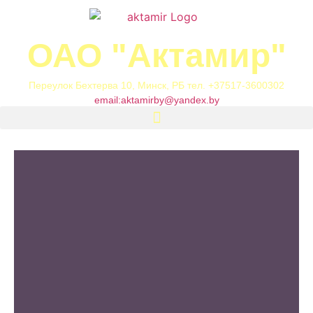
ОАО "Актамир"
Переулок Бехтерва 10, Минск, РБ тел. +37517-3600302
email:
aktamirby@yandex.by